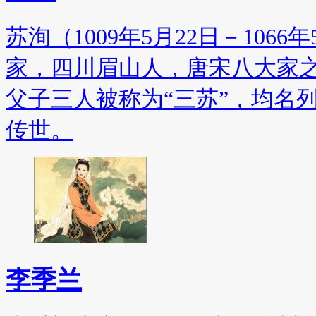
苏洵（1009年5月22日－106
家，四川眉山人，唐宋八大家
父子三人被称为“三苏”，均名
传世。
李季兰