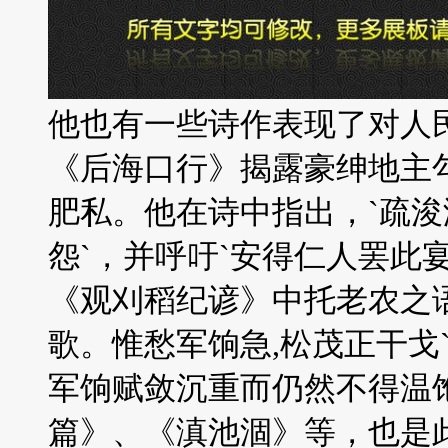
他也有一些诗作表现了对人
《后海口行》揭露豪绅地主
肥私。他在诗中指出，`疏
怨`，并呼吁`安得仁人罢此
《观刈稻纪谚》中托老农之语
歌。惟愁军饷急,松茂正干戈
军饷赋敛沉重而仍然不得温
篇》、《滇池涸》等，也