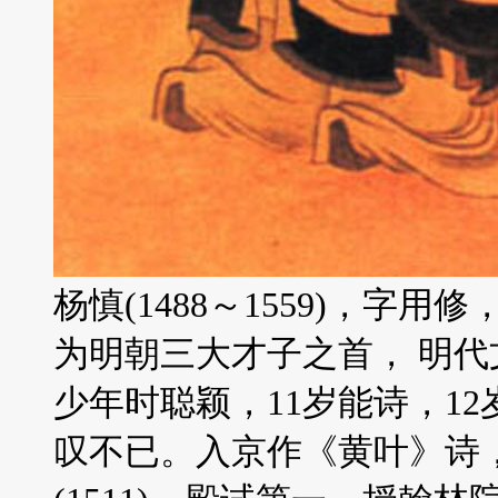
杨慎(1488～1559)，字
为明朝三大才子之首， 明代
少年时聪颖，11岁能诗，1
叹不已。入京作《黄叶》诗