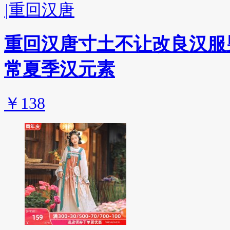
|
重回汉唐
重回汉唐寸土不让改良汉服
常夏季汉元素
￥138