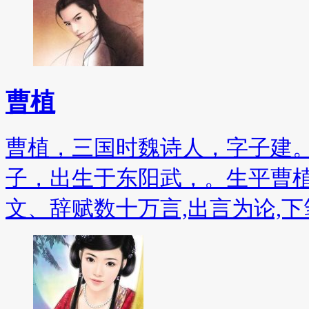
曹植
曹植，三国时魏诗人，字子建
子，出生于东阳武，。生平曹植自
文、辞赋数十万言,出言为论,