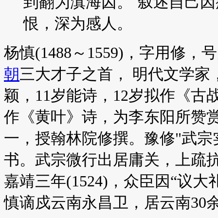
到翻为滇海囚。`叙述自己
恨，深为感人。
杨慎(1488～1559)，字用
朝
三大才子之首， 明代文学家
颖，11岁能诗，12岁拟作《
作《黄叶》诗，为李东阳所赞赏。
一，授翰林院修撰。豫修"武宗
书。武宗微行出居庸关，上疏
嘉靖三年(1524)，众臣因“议
慎谪戍云南永昌卫，居云南30