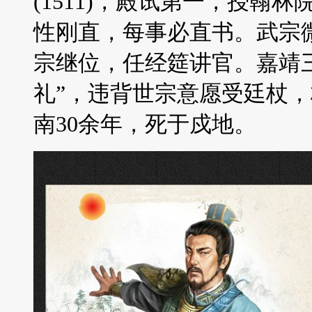
(1511)，殿试第一，授翰
性刚直，每事必直书。武宗
宗继位，任经筵讲官。嘉靖三年
礼”，违背世宗意愿受廷杖
南30余年，死于戍地。