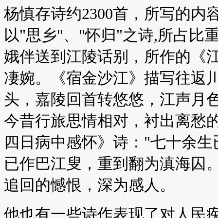
杨慎存诗约2300首，所写的内
以"思乡"、"怀归"之诗,所占
娥伴送到江陵话别，所作的《
凄婉。《宿金沙江》描写往返川
头，嘉陵回首转悠悠，江声月色
今昔行旅思情相对，衬出离愁
四日病中感怀》诗："七十余生
已作巴江叟，重到翻为滇海囚。
追回的憾恨，深为感人。
他也有一些诗作表现了对人民