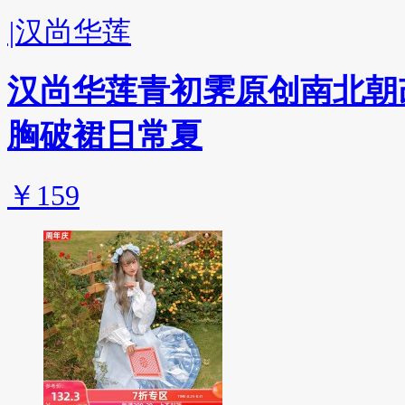
|
汉尚华莲
汉尚华莲青初霁原创南北朝
胸破裙日常夏
￥159