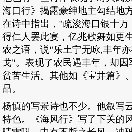
海口行》揭露豪绅地主勾结地
在诗中指出，"疏浚海口银十万
得仁人罢此宴，亿兆歌舞如更生
农之语，说"乐土宁无咏,丰年
戈"。表现了农民遇丰年，却因
贫苦生活。其他如《宝井篇》
品。
杨慎的写景诗也不少。他叙写
特色。《海风行》写了下关的风
晴雷吼。中有不断之长风，冲