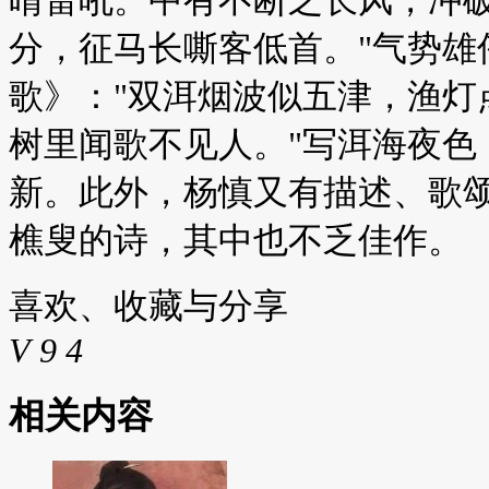
分，征马长嘶客低首。"气势雄
歌》："双洱烟波似五津，渔灯
树里闻歌不见人。"写洱海夜色
新。此外，杨慎又有描述、歌
樵叟的诗，其中也不乏佳作。
喜欢、收藏与分享
V
9
4
相关内容