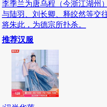
李季兰为唐乌程（今浙江湖州
与陆羽、刘长卿、释皎然等交
将朱此，为德宗所扑杀。
推荐汉服