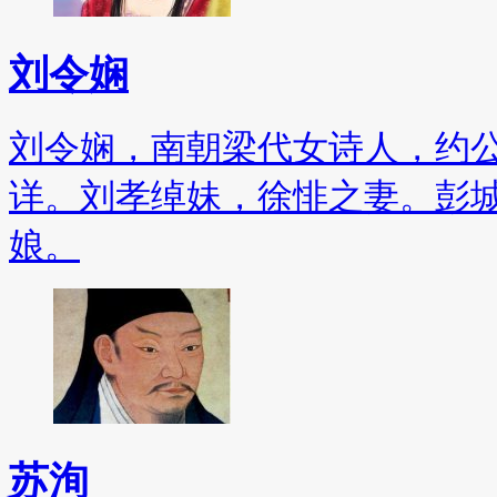
刘令娴
刘令娴，南朝梁代女诗人，约
详。刘孝绰妹，徐悱之妻。彭
娘。
苏洵