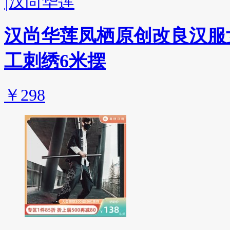
|
汉尚华莲
汉尚华莲凤栖原创改良汉服
工刺绣6米摆
￥298