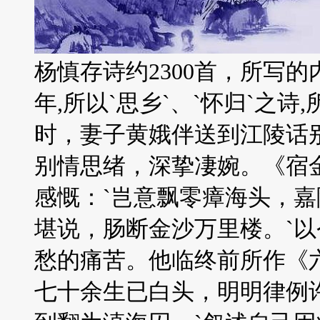
杨慎存诗约2300首，所写的
年,所以`思乡`、`怀归`之
时，妻子黄娥伴送到江陵话
别情思绪，深挚凄婉。《宿
感慨：`岂意飘零瘴海头，
堪说，肠断金沙万里楼。`
愁的痛苦。他临终前所作《
七十余生已白头，明明律例