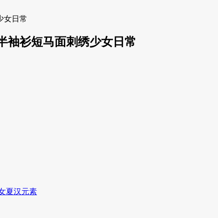
半袖衫短马面刺绣少女日常