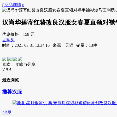
f
商品详情
u
汉尚华莲寄红簪改良汉服女春夏直领对襟
优惠价格：159 元
去购买
时间：2021-08-31 13:34:16 | 来源：天猫 | 销量：13件
喜欢、收藏与分享
V
9
4
最近浏览
推荐汉服
|
池夏