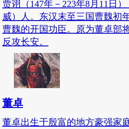
贾诩（147年－223年8月11
威）人。东汉末至三国曹魏初
曹魏的开国功臣。原为董卓部
反攻长安。
董卓
董卓出生于殷富的地方豪强家