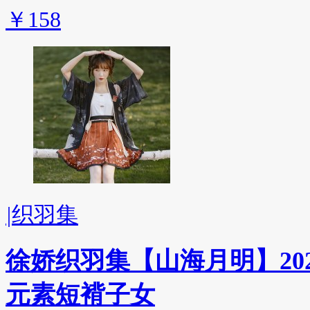
￥158
|
织羽集
徐娇织羽集【山海月明】20
元素短褙子女