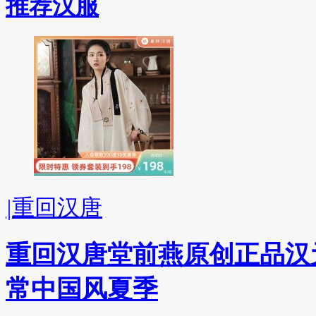
推荐汉服
|
重回汉唐
重回汉唐堂前燕原创正品汉
常中国风夏季