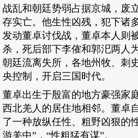
战乱和朝廷势弱占据京城，废
存实亡。他生性凶残，犯下诸
发动董卓讨伐战，董卓本人则
杀，死后部下李傕和郭汜两人
朝廷流离失所，各地州牧、刺
央控制，开启三国时代。
董卓出生于殷富的地方豪强家
西北羌人的居住地相邻。董卓
了一种放纵任性、粗野凶狠的性
游羌中”，“性粗猛有谋”。