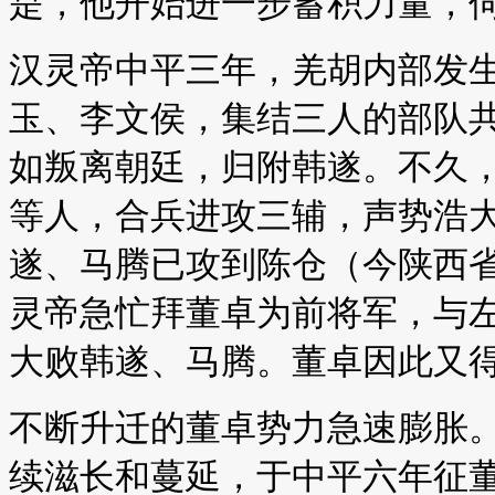
是，他开始进一步蓄积力量，
汉灵帝中平三年，羌胡内部发
玉、李文侯，集结三人的部队共
如叛离朝廷，归附韩遂。不久
等人，合兵进攻三辅，声势浩
遂、马腾已攻到陈仓（今陕西
灵帝急忙拜董卓为前将军，与
大败韩遂、马腾。董卓因此又
不断升迁的董卓势力急速膨胀
续滋长和蔓延，于中平六年征