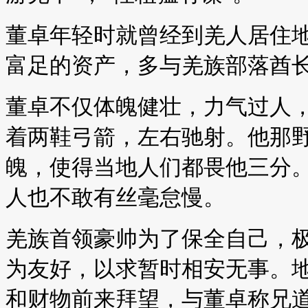
董卓年轻时就曾经到羌人居住
富足的资产，多与羌族部落酋
董卓不仅体魄健壮，力气过人
着两鞋弓箭，左右驰射。他那
魄，使得当地人们都畏他三分
人也不敢有丝毫怠慢。
羌族首领豪帅为了保全自己，
为友好，以求暂时相安无事。
和财物前来拜望，与董卓称兄