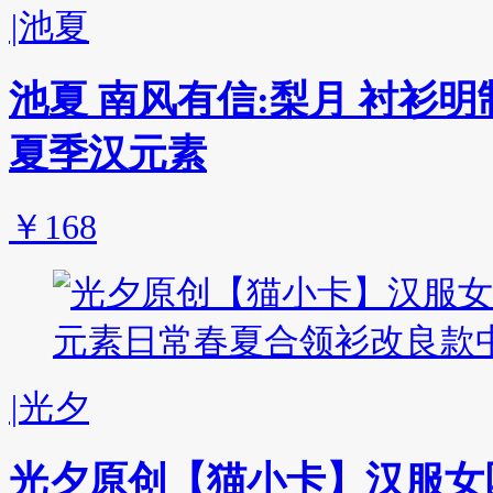
|
池夏
池夏 南风有信:梨月 衬衫
夏季汉元素
￥168
|
光夕
光夕原创【猫小卡】汉服女