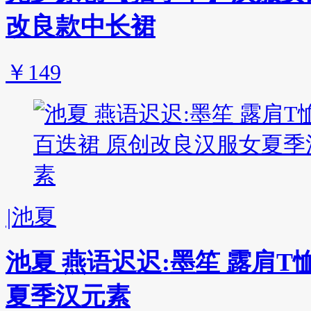
改良款中长裙
￥149
|
池夏
池夏 燕语迟迟:墨笙 露肩
夏季汉元素