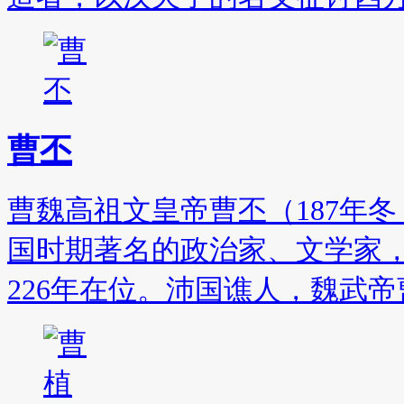
曹丕
曹魏高祖文皇帝曹丕（187年冬－
国时期著名的政治家、文学家，
226年在位。沛国谯人，魏武