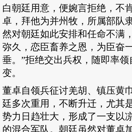
白朝廷用意，便婉言拒绝，不
卓，拜他为并州牧，所属部队
然对朝廷如此安排和任命不满，
弥久，恋臣畜养之恩，为臣奋
垂。”拒绝交出兵权，随即率领
变。
董卓自领兵征讨羌胡、镇压黄
廷多次重用，不断升迁，尤其
势力日趋壮大，形成了一支以
的混合军队。朝廷虽然对董卓